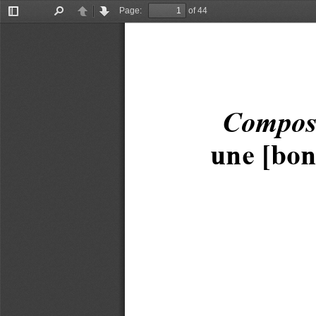
Page:
of 44
Toggle
Find
Previous
Next
Sidebar
Composi
une [bon