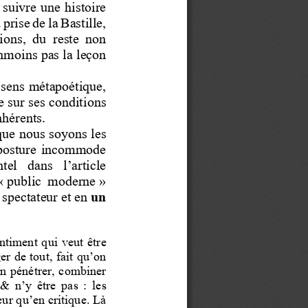
y suivre une histoire 
e la Bastille, 
 deux  interp
tions,  du  reste  non 
nmoins pas la leçon 
 son sens métapoétique, 
ère sur ses conditions 
nhérents.
ut que nous soyons les 
ns  une  posture  incommode 
   dont   parlait   Marmontel   dans   l’a
tion  du  «
public  moderne
» 
 spectateur et en 
un
le sentiment qui veut être 
à juger de
tout, fait qu’on 
 & s’en pénétrer, combi
ner 
  l’illusion  &  n’y  être  pas  :  les 
eur qu’en critique. Là 