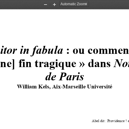
Zoom
Zoom
Out
In
tor in fabula
: ou commen
ne] fin tragique
» dans 
No
de Paris
William Kels, Aix
-
Marseille Université
Abel dit
: Providence
! 