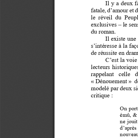
Il y a deux 
fatale, d’a
mour et de 
le  réveil  du  
exclusives 
–
le sen
du roman.
Il existe un
s’intéresse à la fa
de réussite en drama
C’est la voi
lecteurs  historiq
ue
rappelant   ce
«
Dénouement
»  
modelé par deux 
si
critique
:
On port
émû, & 
ne joui
d’après
nouveau