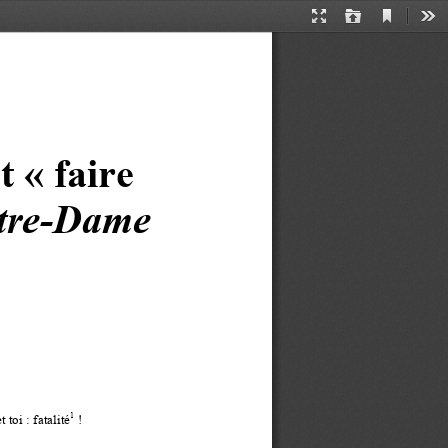
Current
Presentation
Open
Too
View
Mode
t «
faire 
tre
-
Dame 
1
et toi
: fatalité
!