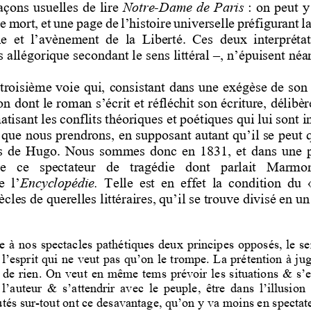
façons usuelles de lire 
Notre
-
Dame de Paris
: on peut 
mort, et une page de l’histoire universelle préfigurant la prise d
Peuple  et  l’avènement  de  la  Liberté.  Ces 
réta
s allégorique secondant le sens littéral 
–
, n’épuisent néa
e troisième voie qui, consistant dans une exégèse de
çon dont le roman 
s’écrit et réfléchit son écriture, délib
tisant les conflits théoriques et poétiques qui lui sont i
e que nous prendrons, en supposant autant qu’il se pe
s  de  Hugo.  Nous  sommes  donc  en  1831,  et  da
lle   de   ce   spectateur   de   tragédie
de  l’
Encyclopédie.
Telle  est  en  effet  la  condi
ècles de querelles littéraires, qu’il se trouve divisé en un
e à nos spectacles pathétiques deux principes opposés, 
l’esprit qui ne veut pas qu’on le trompe. La prétention 
t de rien. On veut en même tems prévoir les situations
  l’auteur  &  s’attendrir  avec  le  peuple,  être  dans
tés sur
-
tout ont ce desavantage, qu’on y va moins en
spectat