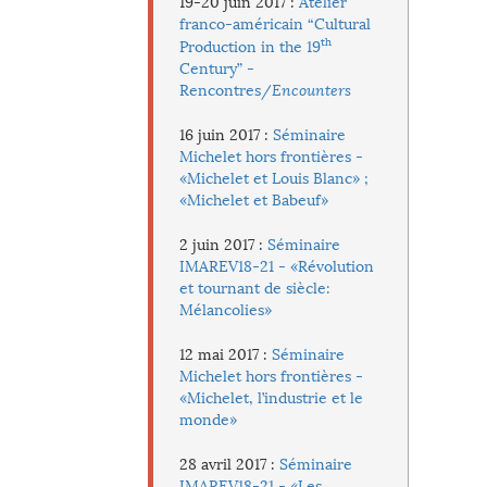
19-20 juin 2017 :
Atelier
franco-américain “Cultural
th
Production in the 19
Century” -
Rencontres/
Encounters
16 juin 2017 :
Séminaire
Michelet hors frontières -
«Michelet et Louis Blanc» ;
«Michelet et Babeuf»
2 juin 2017 :
Séminaire
IMAREV18-21 - «Révolution
et tournant de siècle:
Mélancolies»
12 mai 2017 :
Séminaire
Michelet hors frontières -
«Michelet, l’industrie et le
monde»
28 avril 2017 :
Séminaire
IMAREV18-21 - «Les