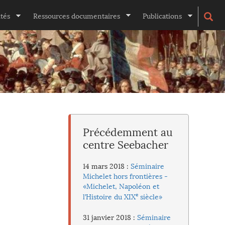
ités
Ressources documentaires
Publications
Précédemment au
centre Seebacher
14 mars 2018 :
Séminaire
Michelet hors frontières -
«Michelet, Napoléon et
e
l’Histoire du XIX
siècle»
31 janvier 2018 :
Séminaire