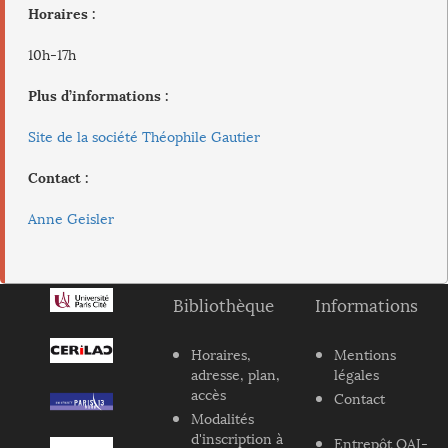
Horaires :
10h-17h
Plus d’informations :
Site de la société Théophile Gautier
Contact :
Anne Geisler
Bibliothèque
Informations
Horaires,
Mentions
adresse, plan,
légales
accès
Contact
Modalités
d'inscription à
Entrepôt OAI-