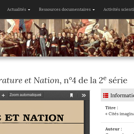
Actualités
Ressources documentaires
Activités scient
e
rature et Nation
, n°4 de la 2
série
Informati
Titre :
« Cités imagin
Auteur :