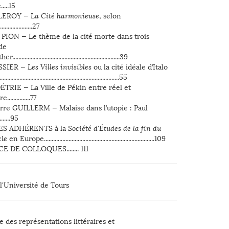
....15
 LEROY —
La Cité harmonieuse
, selon
..................27
 PION — Le thème de la cité morte dans trois
de
...................................................................39
SSIER —
Les Villes invisibles
ou la cité idéale d’Italo
.......................................................................55
ÉTRIE — La Ville de Pékin entre réel et
.............77
rre GUILLERM — Malaise dans l’utopie : Paul
......95
ES ADHÉRENTS à la
Société d'Études de la fin du
cle
en Europe........................................................................109
 DE COLLOQUES........ 111
in écran
Télécharger
l'Université de Tours
e des représentations littéraires et