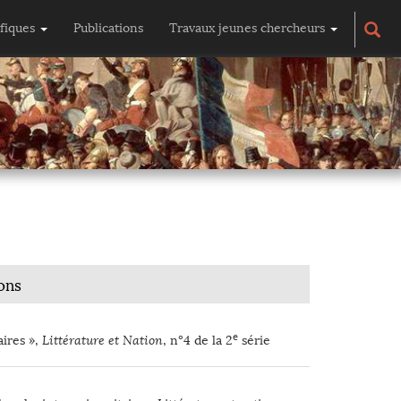
ifiques
Publications
Travaux jeunes chercheurs
ons
e
aires »,
Littérature et Nation
, n°4 de la 2
série