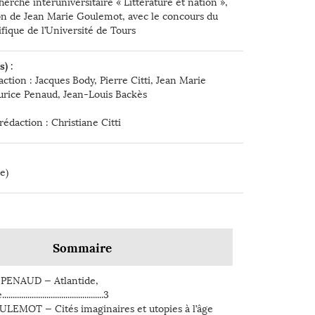
erche interuniversitaire « Littérature et nation »,
ion de Jean Marie Goulemot, avec le concours du
fique de l’Université de Tours
) :
ction : Jacques Body, Pierre Citti, Jean Marie
rice Penaud, Jean-Louis Backès
rédaction : Christiane Citti
e)
Sommaire
 PENAUD — Atlantide,
..........................................3
LEMOT — Cités imaginaires et utopies à l’âge