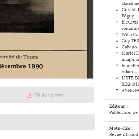
classique.
Geraldi
Péguy.........
Bleuette
romans 
Willa Cather...
Guy TEI
Calvino.........
Muriel D
imaginaire..
Jean-Pie
Adam.......
LISTE D
XIXe siè
ANNONCE
Télécharger
Ple
Editeur :
Publication de 
Mots-clés :
Revue d’histoir