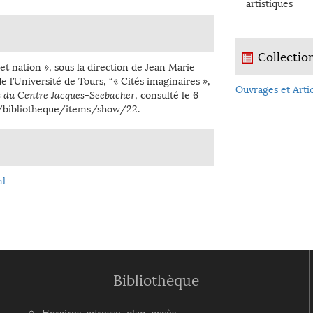
artistiques
Collectio
et nation », sous la direction de Jean Marie
 l’Université de Tours, “« Cités imaginaires »,
Ouvrages et Artic
s du Centre Jacques-Seebacher
, consulté le 6
fr/bibliotheque/items/show/22
.
l
Bibliothèque
Horaires, adresse, plan, accès