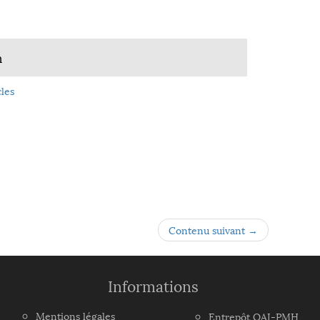
n
les
Contenu suivant →
Informations
Mentions légales
Entrepôt OAI-PMH