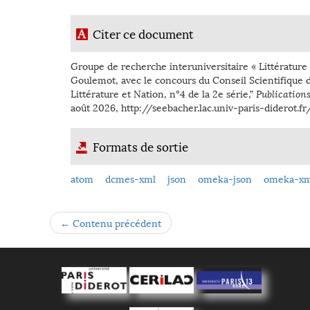
Citer ce document
Groupe de recherche interuniversitaire « Littérature 
Goulemot, avec le concours du Conseil Scientifique de
Littérature et Nation, n°4 de la 2e série,”
Publication
août 2026,
http://seebacher.lac.univ-paris-diderot.
Formats de sortie
atom
dcmes-xml
json
omeka-json
omeka-xm
← Contenu précédent