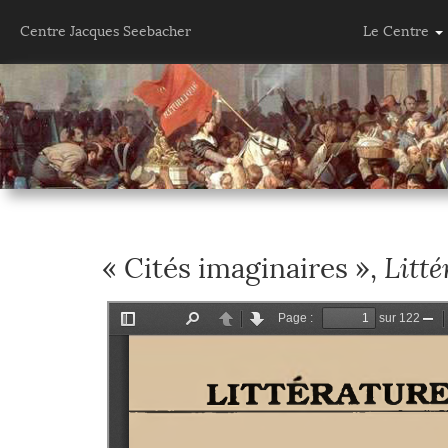
Centre Jacques Seebacher
Le Centre
Litté
« Cités imaginaires »,