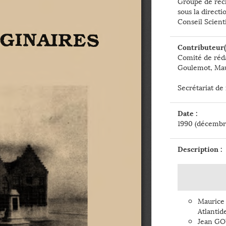
Groupe de rech
sous la direct
Conseil Scienti
Contributeur(s
Comité de réda
Goulemot, Mau
Secrétariat de 
Date :
1990 (décembr
Description :
Maurice
Atlantide......
Jean GOU