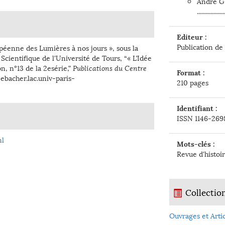
André G
................
Editeur :
Publication de 
opéenne des Lumières à nos jours », sous la
 Scientifique de l'Université de Tours, “« L’Idée
n, n°13 de la 2esérie,”
Publications du Centre
Format :
eebacher.lac.univ-paris-
210 pages
Identifiant :
ISSN 1146-269
l
Mots-clés :
Revue d'histoir
Collectio
Ouvrages et Artic