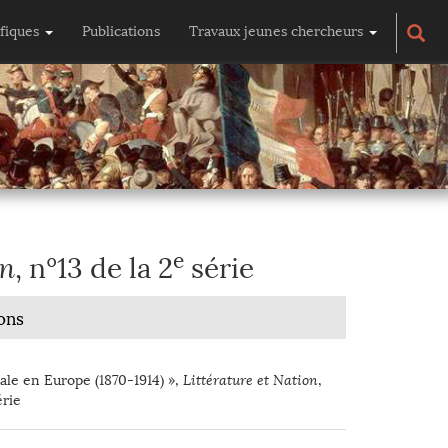
ifiques
Publications
Travaux jeunes chercheurs
e
on
, n°13 de la 2
série
ons
iale en Europe (1870-1914) »,
Littérature et Nation
,
rie