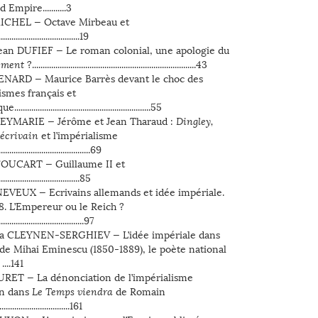
Empire...........3
MICHEL — Octave Mirbeau et
................................19
ean DUFIEF — Le roman colonial, une apologie du
ement
?.............................................................................43
ENARD — Maurice Barrès devant le choc des
ismes français et
............................................................55
LEYMARIE — Jérôme et Jean Tharaud :
Dingley,
e écrivain
et l’impérialisme
......................................69
FOUCART — Guillaume II et
.....................................85
NEVEUX — Ecrivains allemands et idée impériale.
8. L’Empereur ou le Reich ?
in écran
Télécharger
........................................97
na CLEYNEN-SERGHIEV — L’idée impériale dans
 de Mihai Eminescu (1850-1889), le poète national
...141
RET — La dénonciation de l’impérialisme
n dans
Le Temps viendra
de Romain
............................161