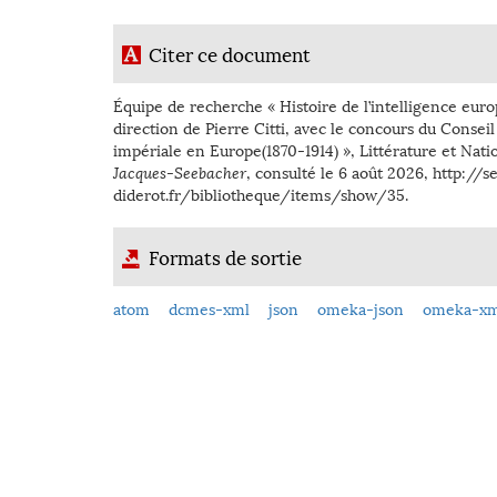
Citer ce document
Équipe de recherche « Histoire de l’intelligence eur
direction de Pierre Citti, avec le concours du Conseil
impériale en Europe(1870-1914) », Littérature et Natio
Jacques-Seebacher
, consulté le 6 août 2026,
http://s
diderot.fr/bibliotheque/items/show/35
.
Formats de sortie
atom
dcmes-xml
json
omeka-json
omeka-xm