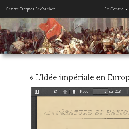
Centre Jacques Seebacher
Le Centre
« L’Idée impériale en Europ