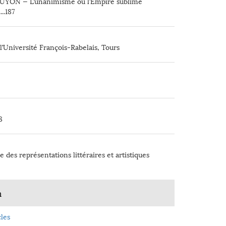
UYON — L’unanimisme ou l’Empire sublimé
......187
l’Université François-Rabelais, Tours
8
e des représentations littéraires et artistiques
n
les