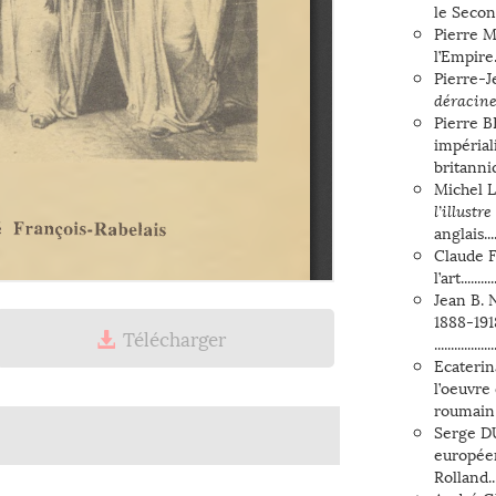
le Second 
Pierre 
l’Empire......
Pierre-J
déracin
Pierre B
impérial
britannique....
Michel 
l’illustr
anglais........
Claude 
l’art...........
Jean B. 
1888-191
Télécharger
Ple
..................
Ecateri
l’oeuvre
roumain .
Serge DU
europée
Rolland.......