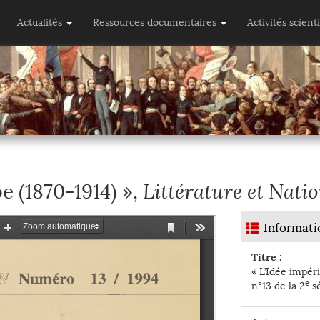
Actualités
Ressources documentaires
Activités scient
Littérature et Nati
e (1870-1914) »,
Informati
Titre :
« L’Idée impér
e
n°13 de la 2
sé