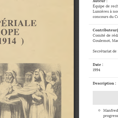
Auteur :
Équipe de rech
Lumières à nos 
concours du Co
Contributeur(s
Comité de réda
Goulemot, Mau
Secrétariat de 
Date :
1994
Description :
Manfred
progress