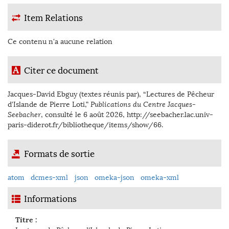
Item Relations
Ce contenu n'a aucune relation
Citer ce document
Jacques-David Ebguy (textes réunis par), “Lectures de Pêcheur
d'Islande de Pierre Loti,”
Publications du Centre Jacques-
Seebacher
, consulté le 6 août 2026,
http://seebacher.lac.univ-
paris-diderot.fr/bibliotheque/items/show/66
.
Formats de sortie
atom
dcmes-xml
json
omeka-json
omeka-xml
Informations
Titre :