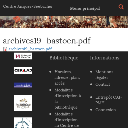
Jump to navigation
Centre Jacques-Seebacher
Menu principal
archives19_bastoen.pdf
archives19_bastoen.pdf
Bibliothèque
Informations
Horaires,
Mentions
adresse, plan,
légales
accès
Contact
Modalités
d'inscription à
Entrepôt OAI-
la
PMH
bibliothèque
Connexion
Modalités
d'inscription
au Centre de