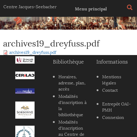
Jump to navigation
Centre Jacques-Seebacher
Menu principal
archives19_dreyfuss.pdf
archives19_dreyfuss.pdf
Bibliothèque
Informations
Horaires,
Mentions
adresse, plan,
légales
accès
Contact
Modalités
d'inscription à
Entrepôt OAI-
la
PMH
bibliothèque
Connexion
Modalités
d'inscription
au Centre de