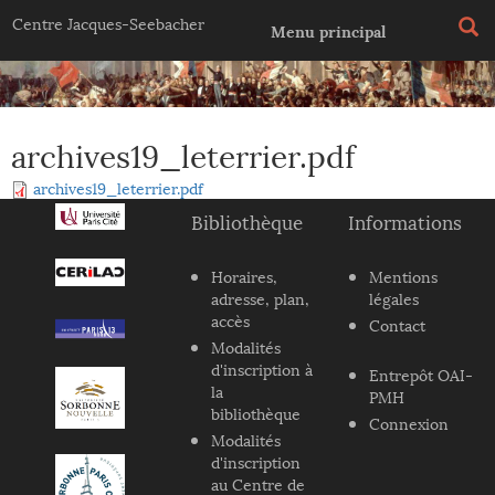
Jump to navigation
Centre Jacques-Seebacher
Menu principal
archives19_leterrier.pdf
archives19_leterrier.pdf
Bibliothèque
Informations
Horaires,
Mentions
adresse, plan,
légales
accès
Contact
Modalités
d'inscription à
Entrepôt OAI-
la
PMH
bibliothèque
Connexion
Modalités
d'inscription
au Centre de