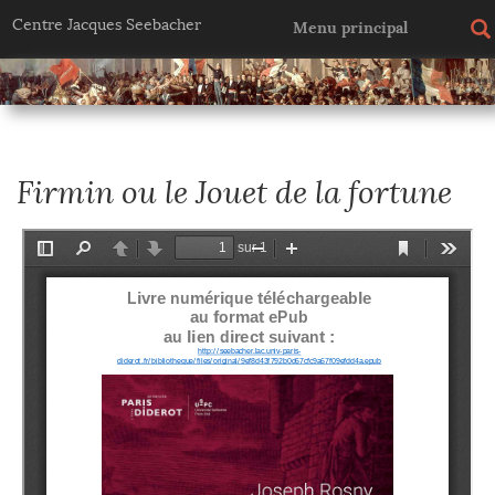
Centre Jacques Seebacher
Menu principal
Firmin ou le Jouet de la fortune
fi