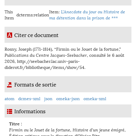
This
Item:
L’Anecdote du jour ou Histoire de
dcterms:relation
Item
ma détention dans la prison de ***
Citer ce document
Rosny, Joseph (1771-1814), “Firmin ou le Jouet de la fortune,”
Publications du Centre Jacques-Seebacher
, consulté le 6 août
2026,
http://seebacher.lac.univ-paris-
diderot.fr/bibliotheque/items/show/54
.
Formats de sortie
atom
dcmes-xml
json
omeka-json
omeka-xml
Informations
Titre :
Firmin ou le Jouet de la fortune
,
Histoire d’un jeune émigré
,
Édition critique sous la direction d’Olivier Ritz